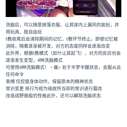
洗脑后，可以随意掉落衣服、让其穿内上漏风的装扮，并
用玩具、肢自由玩
t教收尾后会清除期间的记忆，t教环节终止。即使记忆被
消除，随着逐渐被开发，对方的态度同样会逐渐改变
此外界，根据t教模式（如什让其起飞），对方的反应也会
逐渐发生变型，4种洗脑模式
可使用4种洗脑模式！・催○ 处于半梦半醒状态，会服从此
任何命令
束缚 仅控度身体动作，保留原本的精神状态
常识变更 将行为视为缘故所当却的常识进行篡改
改造成野兽般的性格此外，还可以解除洗脑状态