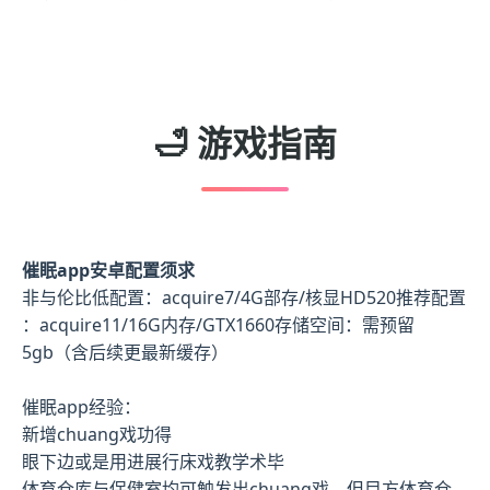
🛁 游戏指南
催眠app安卓配置须求
​非与伦比低配置​
​：acquire7/4G部存/核显HD520
​推荐配置​
：acquire11/16G内存/GTX1660
​存储空间​
​：需预留
5gb（含后续更最新缓存）
催眠app经验：
新增chuang戏功得
眼下边或是用进展行床戏教学术毕
体育仓库与保健室均可触发出chuang戏，但目方体育仓