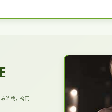
E
许靠降载，窍门