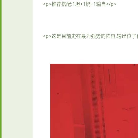
<p>推荐搭配:1坦+1奶+1输自</p>
<p>这是目前史在最为强势的阵容,输出位子