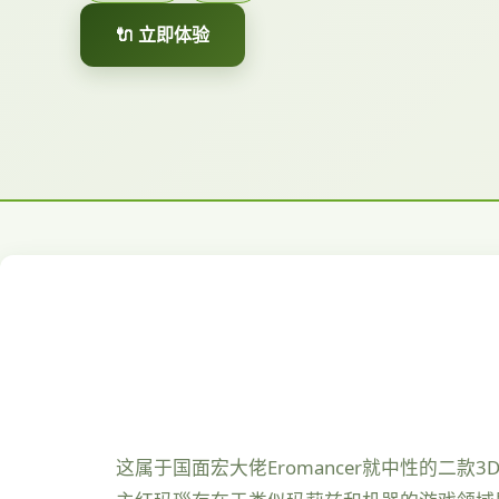
🔌 立即体验
这属于国面宏大佬Eromancer就中性的二款3D