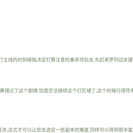
么打主线的时刻候独决定打算注意的事务项包含,先赶来罗列边关键于
,如果错过了这个剧情,恰是空法继续这个打区域了,这个时候行得
>
任务,这式才可以让您去选定一些副本的难度,同样可以得到很丰