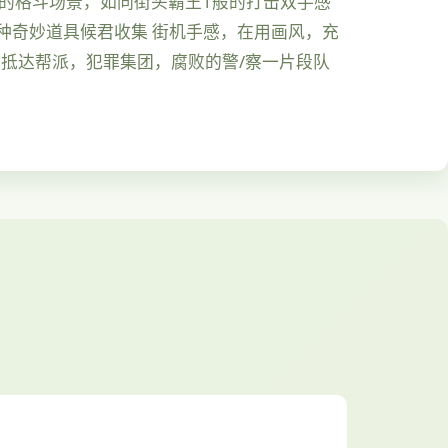
滑的格斗场景，如同街头霸王1般的打击双手感
种奇妙道具候君收集 街机手感，在用画风，充
遇抵达帮派，犯罪集团，腐败的警/察一片段队