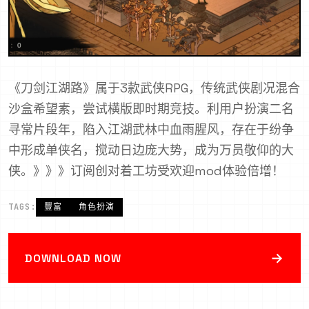
《刀剑江湖路》属于3款武侠RPG，传统武侠剧况混合
沙盒希望素，尝试横版即时期竞技。利用户扮演二名
寻常片段年，陷入江湖武林中血雨腥风，存在于纷争
中形成单侠名，搅动日边庞大势，成为万员敬仰的大
侠。》》》订阅创对着工坊受欢迎mod体验倍增！
TAGS:
豐富
角色扮演
→
DOWNLOAD NOW